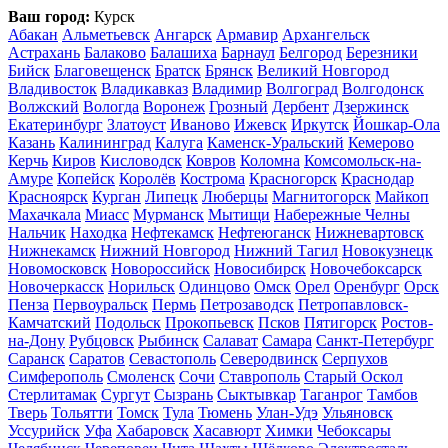
Ваш город:
Курск
Абакан
Альметьевск
Ангарск
Армавир
Архангельск
Астрахань
Балаково
Балашиха
Барнаул
Белгород
Березники
Бийск
Благовещенск
Братск
Брянск
Великий Новгород
Владивосток
Владикавказ
Владимир
Волгоград
Волгодонск
Волжский
Вологда
Воронеж
Грозный
Дербент
Дзержинск
Екатеринбург
Златоуст
Иваново
Ижевск
Иркутск
Йошкар-Ола
Казань
Калининград
Калуга
Каменск-Уральский
Кемерово
Керчь
Киров
Кисловодск
Ковров
Коломна
Комсомольск-на-
Амуре
Копейск
Королёв
Кострома
Красногорск
Краснодар
Красноярск
Курган
Липецк
Люберцы
Магнитогорск
Майкоп
Махачкала
Миасс
Мурманск
Мытищи
Набережные Челны
Нальчик
Находка
Нефтекамск
Нефтеюганск
Нижневартовск
Нижнекамск
Нижний Новгород
Нижний Тагил
Новокузнецк
Новомосковск
Новороссийск
Новосибирск
Новочебоксарск
Новочеркасск
Норильск
Одинцово
Омск
Орел
Оренбург
Орск
Пенза
Первоуральск
Пермь
Петрозаводск
Петропавловск-
Камчатский
Подольск
Прокопьевск
Псков
Пятигорск
Ростов-
на-Дону
Рубцовск
Рыбинск
Салават
Самара
Санкт-Петербург
Саранск
Саратов
Севастополь
Северодвинск
Серпухов
Симферополь
Смоленск
Сочи
Ставрополь
Старый Оскол
Стерлитамак
Сургут
Сызрань
Сыктывкар
Таганрог
Тамбов
Тверь
Тольятти
Томск
Тула
Тюмень
Улан-Удэ
Ульяновск
Уссурийск
Уфа
Хабаровск
Хасавюрт
Химки
Чебоксары