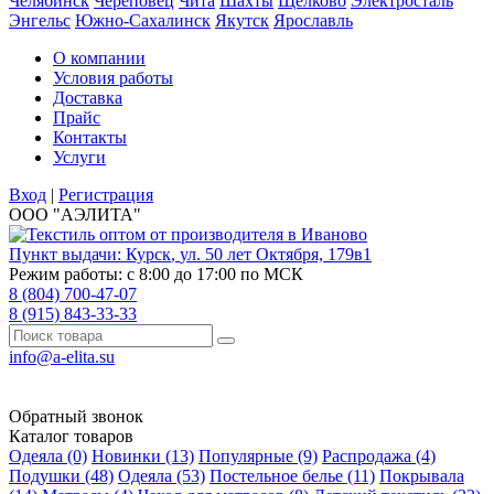
Челябинск
Череповец
Чита
Шахты
Щёлково
Электросталь
Энгельс
Южно-Сахалинск
Якутск
Ярославль
О компании
Условия работы
Доставка
Прайс
Контакты
Услуги
Вход
|
Регистрация
ООО "АЭЛИТА"
Пункт выдачи:
Курск
,
ул. 50 лет Октября, 179в1
Режим работы: с 8:00 до 17:00 по МСК
8 (804) 700-47-07
8 (915) 843-33-33
info@a-elita.su
Обратный звонок
Каталог товаров
Одеяла (0)
Новинки (13)
Популярные (9)
Распродажа (4)
Подушки (48)
Одеяла (53)
Постельное белье (11)
Покрывала