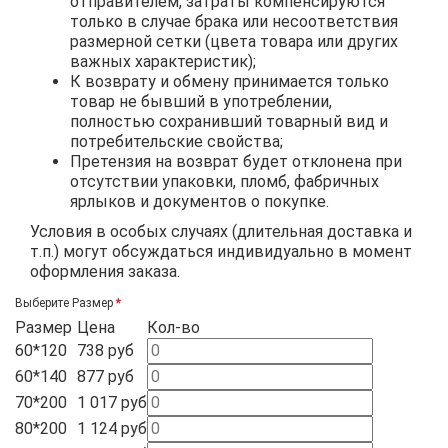
отправителем, затраты компенсируются
только в случае брака или несоответствия
размерной сетки (цвета товара или других
важных характеристик);
К возврату и обмену принимается только
товар не бывший в употреблении,
полностью сохранивший товарный вид и
потребительские свойства;
Претензия на возврат будет отклонена при
отсутствии упаковки, пломб, фабричных
ярлыков и документов о покупке.
Условия в особых случаях (длительная доставка и
т.п.) могут обсуждаться индивидуально в момент
оформления заказа.
Выберите Размер
Размер
Цена
Кол-во
60*120
738 руб
60*140
877 руб
70*200
1 017 руб
80*200
1 124 руб